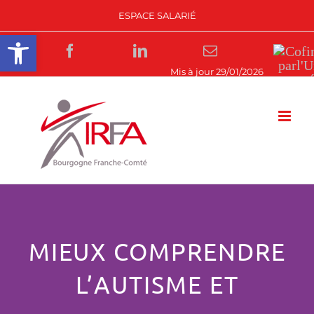
Passer
ESPACE SALARIÉ
au
Ouvrir la barre d’outils
contenu
Facebook
LinkedIn
Email
Rejoignez-
nous
MIEUX COMPRENDRE
L’AUTISME ET