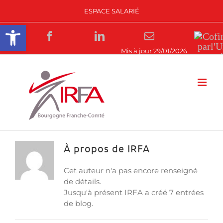
Passer
ESPACE SALARIÉ
au
Ouvrir la barre d’outils
contenu
Facebook
LinkedIn
Email
Rejoignez-
nous
À propos de
IRFA
Cet auteur n'a pas encore renseigné
de détails.
Jusqu'à présent IRFA a créé 7 entrées
de blog.