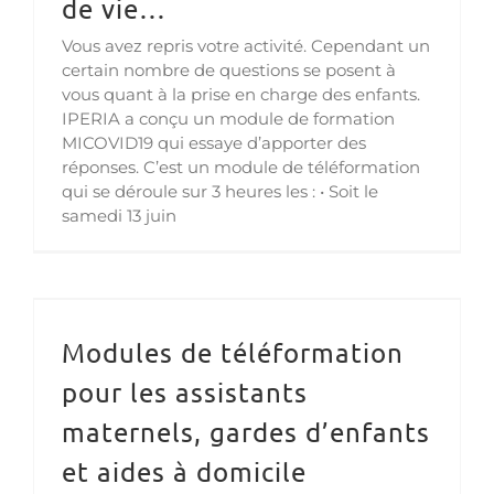
de vie…
Vous avez repris votre activité. Cependant un
certain nombre de questions se posent à
vous quant à la prise en charge des enfants.
IPERIA a conçu un module de formation
MICOVID19 qui essaye d’apporter des
réponses. C’est un module de téléformation
qui se déroule sur 3 heures les : • Soit le
samedi 13 juin
Modules de téléformation pour les assistants maternels, gardes d’enfants et aides à domicile
Modules de téléformation
pour les assistants
maternels, gardes d’enfants
et aides à domicile