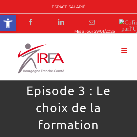
Passer
ESPACE SALARIÉ
au
Ouvrir la barre d’outils
contenu
Facebook
LinkedIn
Email
Rejoignez-
nous
Episode 3 : Le
choix de la
formation