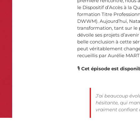
première rencontre, nous a
le
Dispositif d’Accès à la Q
formation
Titre Professio
DWWM)
. Aujourd’hui, Na
transformation, tant sur le
dévoile ses projets d’ave
belle conclusion à cette sé
peut véritablement changer
recueillis par Aurélie 
🎙️
Cet
épisode est disponib
J’ai beaucoup évol
hésitante, qui man
vraiment confiant qu