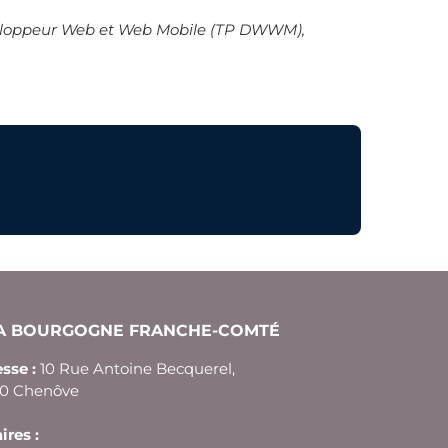
Développeur Web et Web Mobile (TP DWWM),
FA BOURGOGNE FRANCHE-COMTÉ
sse :
10 Rue Antoine Becquerel,
00 Chenôve
ires :