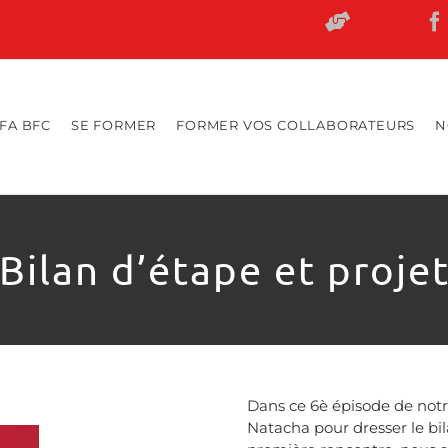
Fa
Rejoigne
nous
RFA BFC
SE FORMER
FORMER VOS COLLABORATEURS
N
 Bilan d’étape et proje
Dans ce 6è épisode de notre
Natacha pour dresser le bi