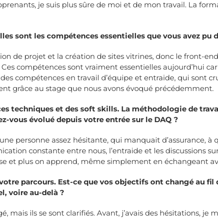
prenants, je suis plus sûre de moi et de mon travail. La form
les sont les compétences essentielles que vous avez pu d
tion de projet et la création de sites vitrines, donc le front-
). Ces compétences sont vraiment essentielles aujourd’hui car
 compétences en travail d’équipe et entraide, qui sont cruci
ment grâce au stage que nous avons évoqué précédemment.
es techniques et des soft skills. La méthodologie de tra
z-vous évolué depuis votre entrée sur le DAQ ?
d’une personne assez hésitante, qui manquait d’assurance, à q
unication constante entre nous, l’entraide et les discussions 
l’aise et plus on apprend, même simplement en échangeant ave
otre parcours. Est-ce que vos objectifs ont changé au fil 
l, voire au-delà ?
é, mais ils se sont clarifiés. Avant, j’avais des hésitations, 