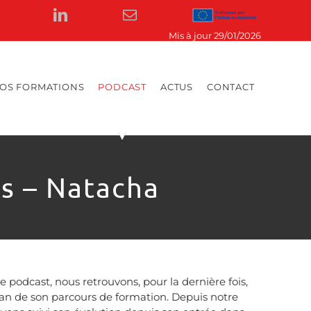
cebook
LinkedIn
Email
z-
Cofinancé
par
l'Union
européenne
OS FORMATIONS
PODCAST
ACTUS
CONTACT
ts – Natacha
 podcast, nous retrouvons, pour la dernière fois,
lan de son parcours de formation. Depuis notre