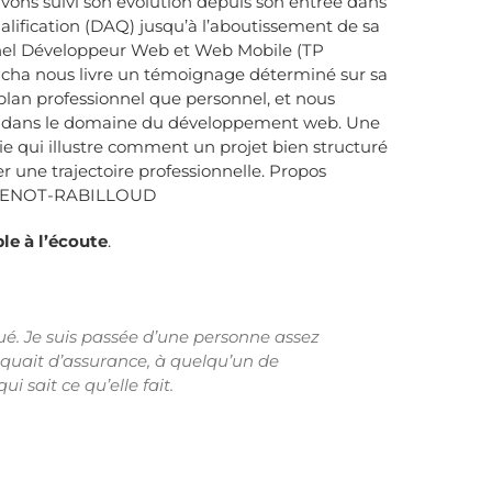
vons suivi son évolution depuis son entrée dans
ualification (DAQ)
jusqu’à l’aboutissement de sa
nnel Développeur Web et Web Mobile (TP
tacha nous livre un témoignage déterminé sur sa
 plan professionnel que personnel, et nous
nir dans le domaine du développement web. Une
rie qui illustre comment un projet bien structuré
 une trajectoire professionnelle. P
ropos
MARTENOT-RABILLOUD
le à l’écoute
.
ué. Je suis passée d’une personne assez
quait d’assurance, à quelqu’un de
i sait ce qu’elle fait.