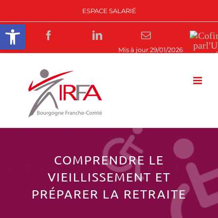
Passer
ESPACE SALARIÉ
au
Ouvrir la barre d’outils
contenu
Facebook
LinkedIn
Email
Rejoignez-
nous
COMPRENDRE LE
VIEILLISSEMENT ET
PRÉPARER LA RETRAITE